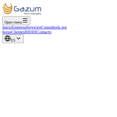
Open menu
Inicio
Empresa
Servicios
Consultoría por
horas
Clientes
RRHH
Contacto
ES